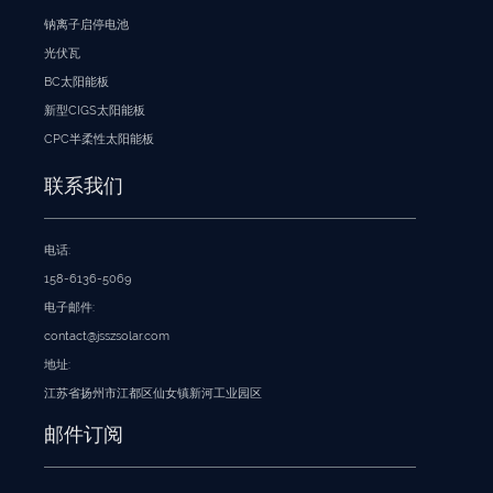
钠离子启停电池
光伏瓦
BC太阳能板
新型CIGS太阳能板
CPC半柔性太阳能板
联系我们
电话:
158-6136-5069
电子邮件:
contact@jsszsolar.com
地址:
江苏省扬州市江都区仙女镇新河工业园区
邮件订阅